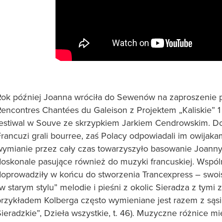
Rok później Joanna wróciła do Sewenów na zaproszenie p
encontres Chantées du Galeison z Projektem „Kaliskie” 1 
festiwal w Souve ze skrzypkiem Jarkiem Cendrowskim. Do
rancuzi grali bourree, zaś Polacy odpowiadali im owijakam
wymianie przez cały czas towarzyszyło basowanie Joanny 
doskonale pasujące również do muzyki francuskiej. Wspó
doprowadziły w końcu do stworzenia Trancexpress – swo
w starym stylu” melodie i pieśni z okolic Sieradza z tymi
przykładem Kolberga często wymieniane jest razem z sąsie
ieradzkie”, Dzieła wszystkie, t. 46). Muzyczne różnice m