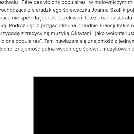
festiwalu „Fête des violons populaires” w malowniczym
Pochodząca z sieradzkiego śpiewaczka Joanna Szaflik poj
raca nie spełniła jednak oczekiwań, toteż Joanna starała
iej. Podróżując z przyjaciółmi na południe Francji trafił
przygodę z tradycyjną muzyką Oksytani i jako wolontarius
violons populaires”. Tam nawiązała się znajomość z jedn
Roche, znajomość pełna wspólnego śpiewu, muzykowania 