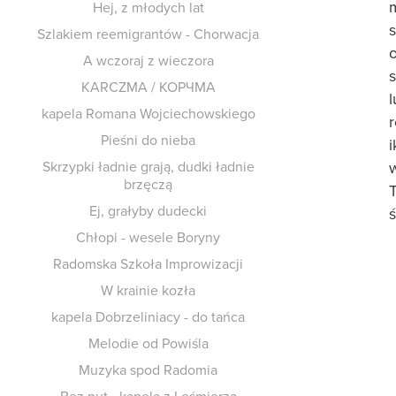
Hej, z młodych lat
Szlakiem reemigrant​ó​w - Chorwacja
o
A wczoraj z wieczora
KARCZMA / К​О​Р​Ч​М​А
kapela Romana Wojciechowskiego
Pieśni do nieba
Skrzypki ładnie grają, dudki ładnie
brzęczą
Ej, gra​ł​yby dudecki
Ch​ł​opi - wesele Boryny
Radomska Szkoła Improwizacji
W krainie kozła
kapela Dobrzeliniacy - do tańca
Melodie od Powiśla
Muzyka spod Radomia