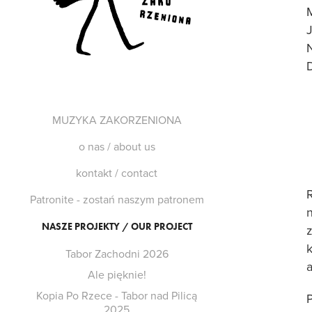
M
MUZYKA ZAKORZENIONA
o nas / about us
kontakt / contact
Patronite - zostań naszym patronem
n
NASZE PROJEKTY / OUR PROJECT
Tabor Zachodni 2026
Ale pięknie!
Kopia Po Rzece - Tabor nad Pilicą
2025