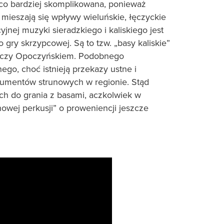
eco bardziej skomplikowana, ponieważ
 mieszają się wpływy wieluńskie, łęczyckie
jnej muzyki sieradzkiego i kaliskiego jest
ry skrzypcowej. Są to tzw. „basy kaliskie”
em czy Opoczyńskiem. Podobnego
go, choć istnieją przekazy ustne i
rumentów strunowych w regionie. Stąd
ch do grania z basami, aczkolwiek w
owej perkusji” o proweniencji jeszcze