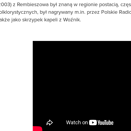
2003)
z Rembieszowa był znaną w regionie postacią, częs
olklorystycznych, był nagrywany m.in. przez Polskie Radio 
akże jako skrzypek kapeli z Woźnik.