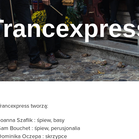
Trancexpres
Trancexpress tworzą:
oanna Szaflik : śpiew, basy
Sam Bouchet : śpiew, perusjonalia
Dominika Oczepa : skrzypce