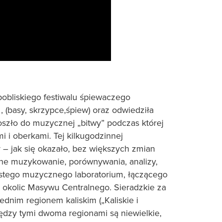
obliskiego festiwalu śpiewaczego
, (basy, skrzypce,śpiew) oraz odwiedziła
szło do muzycznej „bitwy” podczas której
i i oberkami. Tej kilkugodzinnej
– jak się okazało, bez większych zmian
lne muzykowanie, porównywania, analizy,
istego muzycznego laboratorium, łączącego
 z okolic Masywu Centralnego. Sieradzkie za
dnim regionem kaliskim („Kaliskie i
iędzy tymi dwoma regionami są niewielkie,