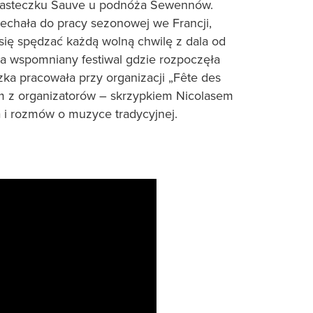
 miasteczku Sauve u podnóża Sewennów.
echała do pracy sezonowej we Francji,
 się spędzać każdą wolną chwilę z dala od
a na wspomniany festiwal gdzie rozpoczęła
zka pracowała przy organizacji „Fête des
ym z organizatorów – skrzypkiem Nicolasem
i rozmów o muzyce tradycyjnej.