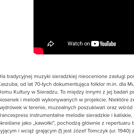
Dla tradycyjnej muzyki sieradzkiej nieocenione zasługi p
Kaszuba, od lat 70-tych dokumentująca folklor m.in. dl
Domu Kultury w Sieradzu. To między innymi z jej badań p
piosenek i melodii wykonywanych w projekcie. Niektóre z
wędrówek w terenie, muzealnych poszukiwań oraz wśród 
Trancexpress instrumentalne melodie sieradzkie i kaliski
określane jako „kawołki”, pochodzą głównie z repertuaru
t
yjącym i wciąż grającym (!) jest Józef Tomczyk
(ur. 1940)