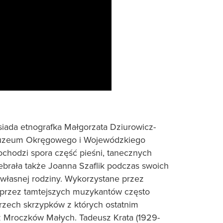
osiada etnografka Małgorzata Dziurowicz-
a Muzeum Okręgowego i Wojewódzkiego
ochodzi spora część pieśni, tanecznych
ebrała także Joanna Szaflik podczas swoich
własnej rodziny. Wykorzystane przez
e, przez tamtejszych muzykantów często
rzech skrzypków z których ostatnim
 z Mroczków Małych. Tadeusz Krata (1929-