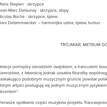
aria Stepien : skrzypce
Jean-Marc Delaunay : skrzypce, stopy
Nicolas Roche : skrzypce, śpiew
Dani Detammaecker – harmonijka ustna, śpiew, tuntun
TRÓJMIAR, METRUM D
Relacja pomiędzy sieradzkim owijokiem, a francuskim bour
iemożliwa, z łatwością jednak uosabia filozofiię wspólne
zaskakująco podobnym muzycznym gruncie powstał polsko-
którym artyści posługują się jednym muzycznym językiem 
akcentem”.
Pierwsze spotkanie części muzyków projektu Trancexpres