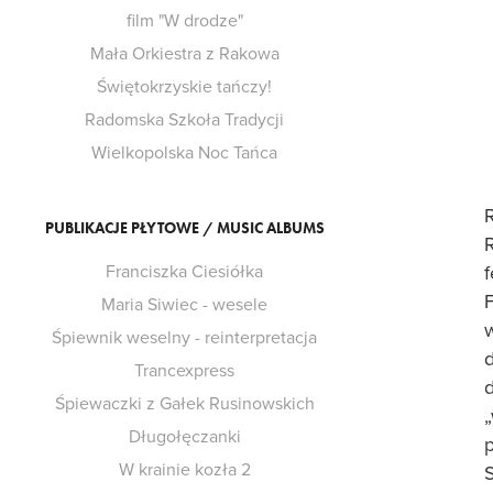
film "W drodze"
Mała Orkiestra z Rakowa
Świętokrzyskie tańczy!
Radomska Szkoła Tradycji
Wielkopolska Noc Tańca
PUBLIKACJE PŁYTOWE / MUSIC ALBUMS
R
Franciszka Ciesiółka
F
Maria Siwiec - wesele
Śpiewnik weselny - reinterpretacja
Trancexpress
Śpiewaczki z Gałek Rusinowskich
„
Długołęczanki
W krainie kozła 2
S