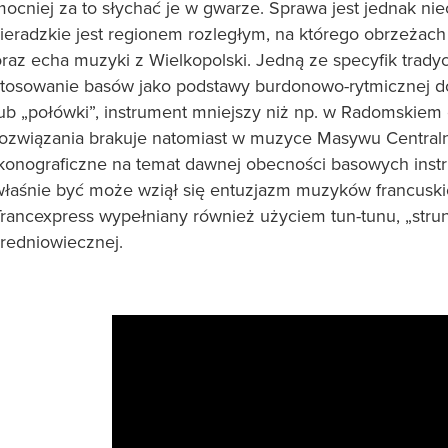
mocniej za to słychać je w gwarze. Sprawa jest jednak ni
sieradzkie jest regionem rozległym, na którego obrzeżach
raz echa muzyki z Wielkopolski. Jedną ze specyfik tradycy
stosowanie basów jako podstawy burdonowo-rytmicznej do g
lub „połówki”, instrument mniejszy niż np. w Radomski
rozwiązania brakuje natomiast w muzyce Masywu Centralne
ikonograficzne na temat dawnej obecności basowych inst
właśnie być może wziął się entuzjazm muzyków francuski
Trancexpress wypełniany również użyciem tun-tunu, „strun
średniowiecznej.