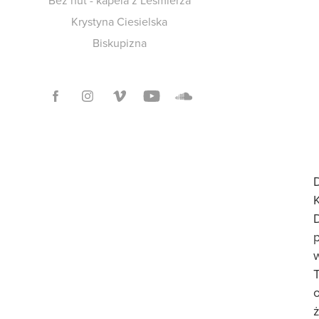
Bez nut - kapela z Leśmierza
Krystyna Ciesielska
Biskupizna
ż