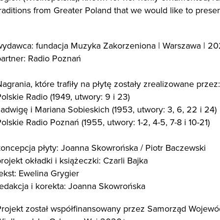
raditions from Greater Poland that we would like to present
wydawca: fundacja Muzyka Zakorzeniona | Warszawa | 2
partner: Radio Poznań
agrania, które trafiły na płytę zostały zrealizowane przez:
olskie Radio (1949, utwory: 9 i 23)
adwigę i Mariana Sobieskich (1953, utwory: 3, 6, 22 i 24)
olskie Radio Poznań (1955, utwory: 1-2, 4-5, 7-8 i 10-21)
koncepcja płyty: Joanna Skowrońska / Piotr Baczewski
rojekt okładki i książeczki: Czarli Bajka
ekst: Ewelina Grygier
redakcja i korekta: Joanna Skowrońska
Projekt został współfinansowany przez Samorząd Wojew