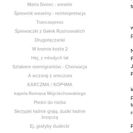
Maria Siwiec - wesele
t
Śpiewnik weselny - reinterpretacja
Trancexpress
Śpiewaczki z Gałek Rusinowskich
Długołęczanki
W krainie kozła 2
N
Hej, z młodych lat
P
J
Szlakiem reemigrant​ó​w - Chorwacja
P
A wczoraj z wieczora
KARCZMA / К​О​Р​Ч​М​А
kapela Romana Wojciechowskiego
p
Pieśni do nieba
t
Skrzypki ładnie grają, dudki ładnie
brzęczą
Ej, gra​ł​yby dudecki