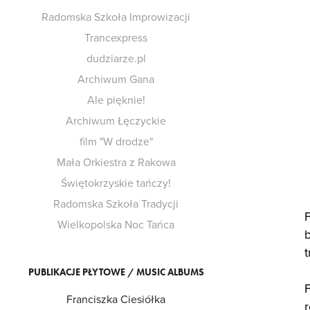
Radomska Szkoła Improwizacji
Trancexpress
dudziarze.pl
Archiwum Gana
Ale pięknie!
Archiwum Łęczyckie
film "W drodze"
Mała Orkiestra z Rakowa
Świętokrzyskie tańczy!
Radomska Szkoła Tradycji
F
Wielkopolska Noc Tańca
t
PUBLIKACJE PŁYTOWE / MUSIC ALBUMS
F
Franciszka Ciesiółka
r