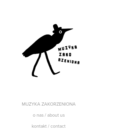
MUZYKA ZAKORZENIONA
o nas / about us
kontakt / contact