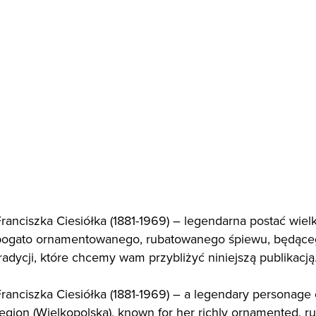
ranciszka Ciesiółka (1881-1969) – legendarna postać wiel
bogato ornamentowanego, rubatowanego śpiewu, będąceg
radycji, które chcemy wam przybliżyć niniejszą publikacją
ranciszka Ciesiółka (1881-1969) – a legendary personage 
egion (Wielkopolska), known for her richly ornamented, rub