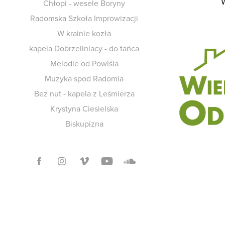
Ch​ł​opi - wesele Boryny
Radomska Szkoła Improwizacji
W krainie kozła
kapela Dobrzeliniacy - do tańca
Melodie od Powiśla
Muzyka spod Radomia
Bez nut - kapela z Leśmierza
Krystyna Ciesielska
Biskupizna